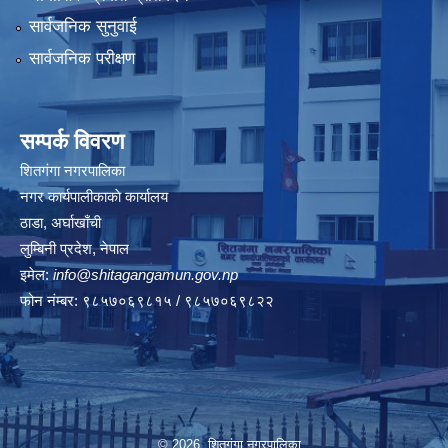
सार्वजनिक सुनुवाई
सार्वजनिक परीक्षण
सम्पर्क विवरण
शितगंगा नगरपालिका
नगर कार्यपालीकाकाे कार्यालय
ठाडा, अर्घाखाँची
लुम्बिनी प्रदेश, नेपाल
इमेल:
info@shitagangamun.gov.np
फोन नंम्बर: ९८५७०६९८१५ / ९८५७०६९८२२
© 2026 शितगंगा नगरपालिका