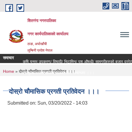
Skip to main content
शितगंगा नगरपालिका
नगर कार्यपालिकाकाे कार्यालय
ठाडा, अर्घाखाँची
लुम्बिनी प्रदेश नेपाल
समाचार
कृषि यन्त्र उपकरण/ विषादी/ भिटामिन/ पशु औषधी/ सामग्रीहरुको बजार दररेट उ
You are here
Home
» दाेस्राे चाैमासिक प्रगती प्रतिवेदन ।।।
नि:शुल्क मनोसामाजिक परामर्श सेवा सम्बन्धमा ।।।
राजश्व संकलन कार्य बन्द हुने सम्बन्धी जरुरी सूचना ।।।
दाेस्राे चाैमासिक प्रगती प्रतिवेदन ।।।
Submitted on:
Sun, 03/20/2022 - 14:03