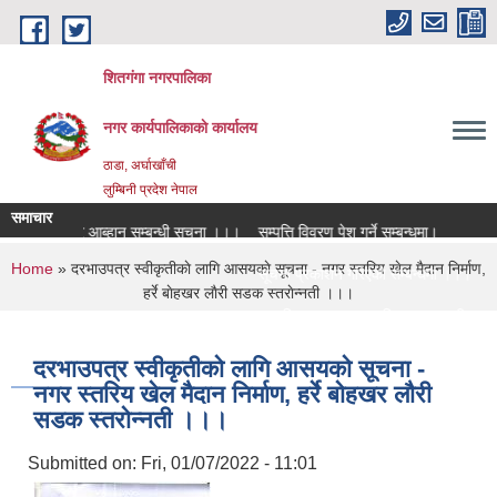
Skip to main content
शितगंगा नगरपालिका
नगर कार्यपालिकाकाे कार्यालय
ठाडा, अर्घाखाँची
लुम्बिनी प्रदेश नेपाल
समाचार
य दरभाउपत्र आब्हान सम्बन्धी सूचना ।।।
सम्पत्ति विवरण पेश गर्ने सम्बन्धमा।
You are here
Home
» दरभाउपत्र स्वीकृतीकाे लागि आसयकाे सूचना - नगर स्तरिय खेल मैदान निर्माण,
न्धमा ।।।
सूचना प्रकाशन गरिएको सम्बन्धमा ।।।
हर्रे बाेहखर लाैरी सडक स्तराेन्नती ।।।
न्धमा ।।।
सामाजिक सुरक्षा भत्ता नविकरण सम्बन्धी सूचना
दरभाउपत्र स्वीकृतीकाे लागि आसयकाे सूचना -
नगर स्तरिय खेल मैदान निर्माण, हर्रे बाेहखर लाैरी
सडक स्तराेन्नती ।।।
Submitted on:
Fri, 01/07/2022 - 11:01