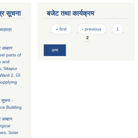
्र सूचना
बजेट तथा कार्यक्रम
Pages
« first
‹ previous
1
रभाउपत्र
2
र आब्हान
अन्य
teel parts of
s and
, Sitapur
Ward 2, GI
upplying
े सूचना -
ice Building
र आब्हान
rgical
es, Solar