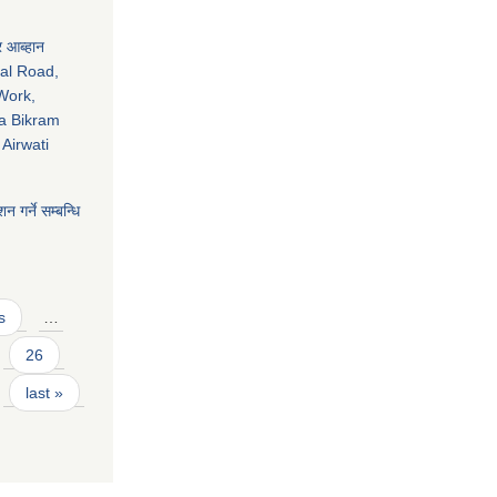
र आब्हान
tal Road,
Work,
a Bikram
Airwati
न गर्ने सम्बन्धि
s
…
26
last »