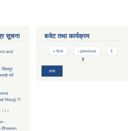
्र सूचना
बजेट तथा कार्यक्रम
Pages
« first
‹ previous
1
ent and
2
- सितापुर
अन्य
्नती गर्ने
ukena
li Marg) !!!
ना ।।।
on -
a Bhawan