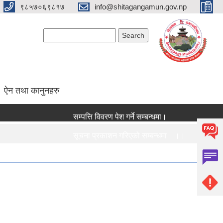
९८५७०६९८१७
info@shitagangamun.gov.np
Search form
Search
ऐन तथा कानुनहरु
सम्पत्ति विवरण पेश गर्ने सम्बन्धमा।
कृ
सूचना प्रकाशन गरिएको सम्बन्धमा ।।।
नि
सामाजिक सुरक्षा भत्ता नविकरण सम्बन्धी सूचना ।।।
रा