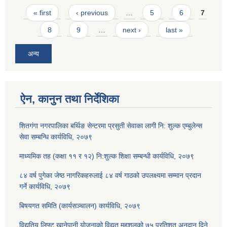
Pages
« first
‹ previous
…
5
6
7
8
9
…
next ›
last »
अन्य
ऐन, कानुन तथा निर्देशिका
शितगंगा नगरपालिका बर्थिङ सेन्टरमा प्रसुती सेवाका लागी नि: शुल्क एम्बुलेन्स
सेवा सम्बन्धि कार्यविधि, २०७९
माध्यमिक तह (कक्षा ११ र १२) नि:शुल्क शिक्षा सम्बन्धी कार्यविधि, २०७९
८४ वर्ष पुगेका जेष्ठ नागरिकहरुलाई ८४ वर्ष गाठको उपलक्ष्यमा सम्मान प्रदान
गर्ने कार्यविधि, २०७९
बिषयगत समिति (कार्यसञ्चालन) कार्यविधि, २०७९
विद्युतिय लिफ्ट खानेपानी योजनाको विद्युत महशुलको ७५ प्रतिशत अनुदान दिने