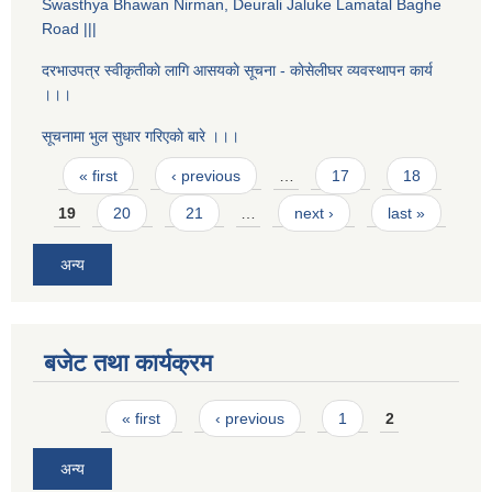
Swasthya Bhawan Nirman, Deurali Jaluke Lamatal Baghe
Road |||
दरभाउपत्र स्वीकृतीकाे लागि आसयकाे सूचना - काेसेलीघर व्यवस्थापन कार्य
।।।
सूचनामा भुल सुधार गरिएकाे बारे ।।।
Pages
« first
‹ previous
…
17
18
19
20
21
…
next ›
last »
अन्य
बजेट तथा कार्यक्रम
Pages
« first
‹ previous
1
2
अन्य