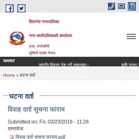
Skip to main content
शितगंगा नगरपालिका
नगर कार्यपालिकाकाे कार्यालय
ठाडा, अर्घाखाँची
लुम्बिनी प्रदेश नेपाल
समाचार
सम्पत्ति विवरण पेश गर्ने सम्बन्धमा।
कृषि यन्त्र 
You are here
Home
» घटना दर्ता
सूचना प्रकाशन गरिएको सम्बन्धमा ।।।
नि:शुल्क मनो
सामाजिक सुरक्षा भत्ता नविकरण सम्बन्धी सूचना ।।।
राजश्व संकलन
घटना दर्ता
विवाह दर्ता सुचना फाराम
Submitted on:
Fri, 03/23/2018 - 11:26
दस्तावेज:
विवाह दर्ता सुचना फाराम.pdf