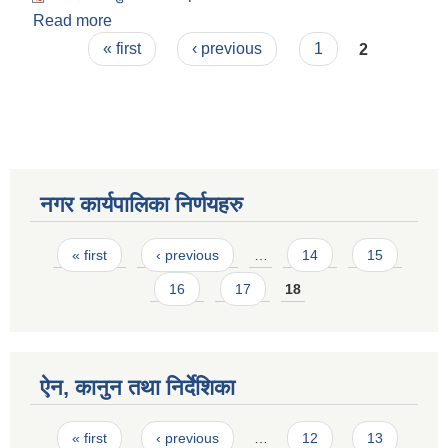
Read more
about विवाह दर्ता सुचना फाराम
Pages
« first
‹ previous
1
2
नगर कार्यपालिका निर्णयहरु
Pages
« first
‹ previous
…
14
15
16
17
18
ऐन, कानुन तथा निर्देशिका
Pages
« first
‹ previous
…
12
13