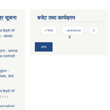
्र सूचना
बजेट तथा कार्यक्रम
Pages
« first
‹ previous
1
 विक्री गर्ने
 - खाेरमाेर
2
अन्य
सूचना - डमरुदह
क स्तराेन्नती
सूचना -
िर्माण, मिनी
 विक्री गर्ने
चना ।।।
ubarnakhal