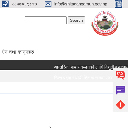
९८५७०६९८१७
info@shitagangamun.gov.np
Search form
Search
ऐन तथा कानुनहरु
आन्तरिक आय संकलनको लागि विद्युतीय दरभाउपत्र
रिक्त पदमा स्थायी शिक्षक सरुवा सम्बन्धमा ।।।
रिक्त पदमा स्थायी शिक्षक सरुवा सम्बन्धमा ।।।