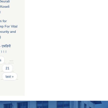
eurali
Koseli
।
n for
mp For Vital
ecurity and
)
 - एचडिपी
्य ।।।
s
…
21
last »