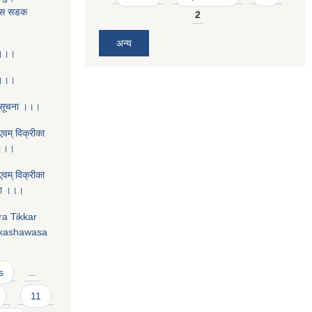
बास सडक
2
अन्य
 ।।।
 ।।।
 सूचना ।।।
एवम् विक्रीका
 ।।।
एवम् विक्रीका
चना ।।।
ra Tikkar
nkashawasa
s
…
11