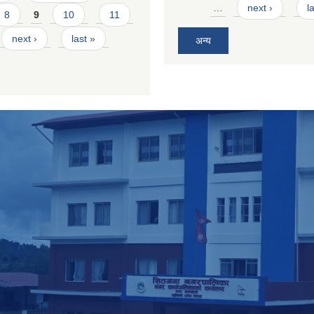
…
next ›
l
8
9
10
11
next ›
last »
अन्य