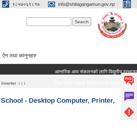
९८५७०६९८१७
info@shitagangamun.gov.np
Search form
Search
ऐन तथा कानुनहरु
आन्तरिक आय संकलनको लागि विद्युतीय दरभाउपत्र आ
, Inverter ।।।
रिक्त पदमा स्थायी शिक्षक सरुवा सम्बन्धमा ।।।
रिक्त पदमा स्थायी शिक्षक सरुवा सम्बन्धमा ।।।
ary School - Desktop Computer, Printer,