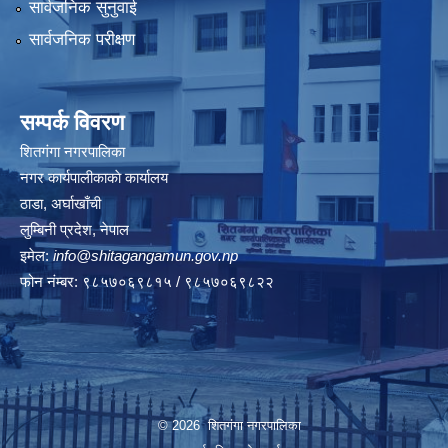
सार्वजनिक सुनुवाई
सार्वजनिक परीक्षण
सम्पर्क विवरण
शितगंगा नगरपालिका
नगर कार्यपालीकाकाे कार्यालय
ठाडा, अर्घाखाँची
लुम्बिनी प्रदेश, नेपाल
इमेल:
info@shitagangamun.gov.np
फोन नंम्बर: ९८५७०६९८१५ / ९८५७०६९८२२
© 2026 शितगंगा नगरपालिका