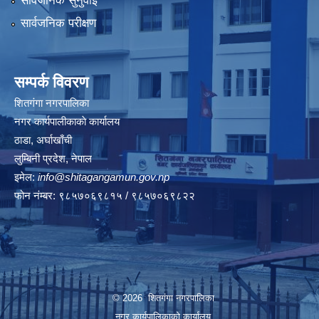
सार्वजनिक सुनुवाई
सार्वजनिक परीक्षण
सम्पर्क विवरण
शितगंगा नगरपालिका
नगर कार्यपालीकाकाे कार्यालय
ठाडा, अर्घाखाँची
लुम्बिनी प्रदेश, नेपाल
इमेल:
info@shitagangamun.gov.np
फोन नंम्बर: ९८५७०६९८१५ / ९८५७०६९८२२
© 2026 शितगंगा नगरपालिका
नगर कार्यपालिकाकाे कार्यालय