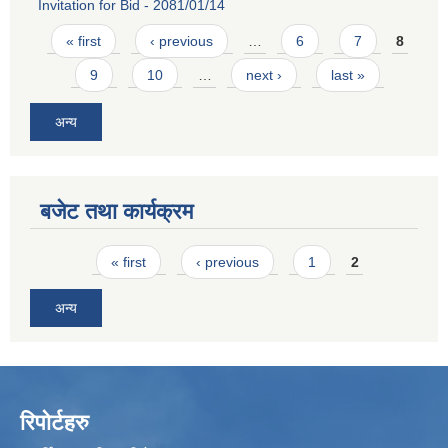
Invitation for Bid - 2081/01/14
Pages
« first
‹ previous
…
6
7
8
9
10
…
next ›
last »
अन्य
बजेट तथा कार्यक्रम
Pages
« first
‹ previous
1
2
अन्य
रिपोर्टहरु