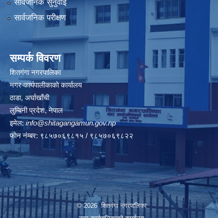
सार्वजनिक सुनुवाई
सार्वजनिक परीक्षण
सम्पर्क विवरण
शितगंगा नगरपालिका
नगर कार्यपालीकाकाे कार्यालय
ठाडा, अर्घाखाँची
लुम्बिनी प्रदेश, नेपाल
इमेल:
info@shitagangamun.gov.np
फोन नंम्बर: ९८५७०६९८१५ / ९८५७०६९८२२
© 2026 शितगंगा नगरपालिका