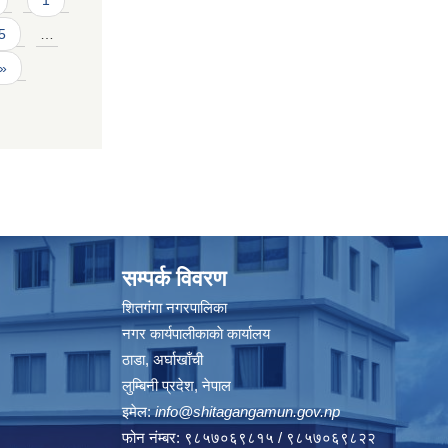
1
5
…
 »
सम्पर्क विवरण
शितगंगा नगरपालिका
नगर कार्यपालीकाकाे कार्यालय
ठाडा, अर्घाखाँची
लुम्बिनी प्रदेश, नेपाल
इमेल:
info@shitagangamun.gov.np
फोन नंम्बर: ९८५७०६९८१५ / ९८५७०६९८२२