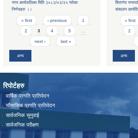
नगर कार्यपालिका मिति २०८२/०२/२५ गतेका
शितगंगा नगरपाल
निर्णयहरु ।।
संचालन कार्यव
Pages
Pages
« first
‹ previous
1
« first
2
3
4
5
…
2
next ›
last »
अन्य
अन्य
रिपोर्टहरु
वार्षिक प्रगति प्रतिवेदन
चौमासिक प्रगति प्रतिवेदन
सार्वजनिक सुनुवाई
सार्वजनिक परीक्षण