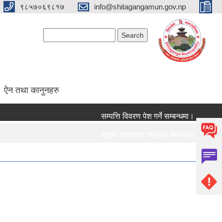
९८५७०६९८१७
info@shitagangamun.gov.np
Search form
Search
ऐन तथा कानुनहरु
सम्पत्ति विवरण पेश गर्ने सम्बन्धमा।
सूचना प्रकाशन गरिएको सम्बन्धमा ।।।
सामाजिक सुरक्षा भत्ता नविकरण सम्बन्धी सूचना