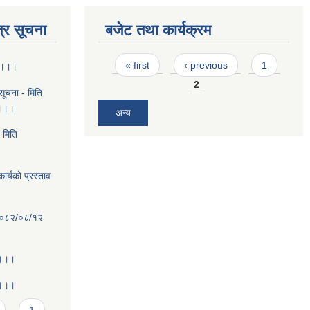
्र सूचना
बजेट तथा कार्यक्रम
Pages
« first
‹ previous
1
ा ।।।
2
ूचना - मिति
 ।।।
अन्य
 मिति
ार्यको प्रस्ताव
ि २०८२/०८/१२
 ।।।
 ।।।