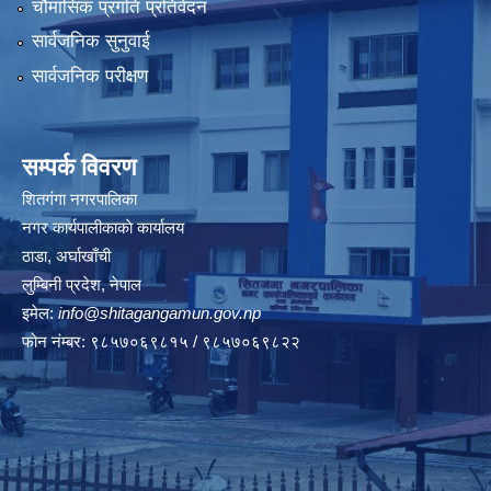
चौमासिक प्रगति प्रतिवेदन
सार्वजनिक सुनुवाई
सार्वजनिक परीक्षण
सम्पर्क विवरण
शितगंगा नगरपालिका
नगर कार्यपालीकाकाे कार्यालय
ठाडा, अर्घाखाँची
लुम्बिनी प्रदेश, नेपाल
इमेल:
info@shitagangamun.gov.np
फोन नंम्बर: ९८५७०६९८१५ / ९८५७०६९८२२