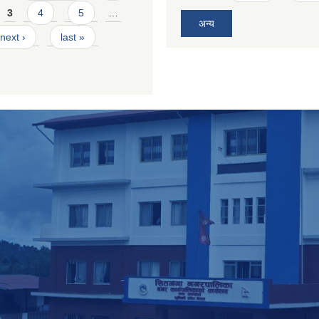
3
4
5
…
अन्य
next ›
last »