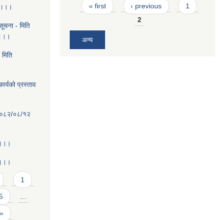
Pages
« first
‹ previous
1
ा ।।।
2
ूचना - मिति
 ।।।
अन्य
 मिति
ार्यको प्रस्ताव
ि २०८२/०८/१२
 ।।।
 ।।।
1
5
…
 »