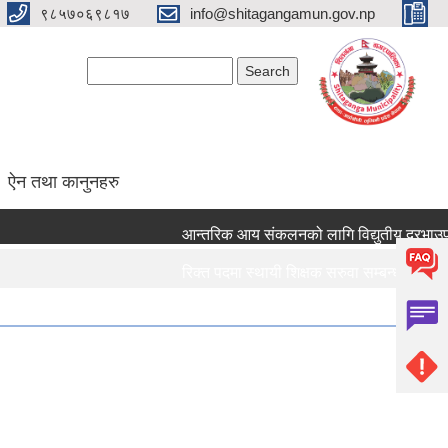
९८५७०६९८१७
info@shitagangamun.gov.np
Search form
Search
ऐन तथा कानुनहरु
आन्तरिक आय संकलनको लागि विद्युतीय दरभाउपत्र 
रिक्त पदमा स्थायी शिक्षक सरुवा सम्बन्धमा ।।।
रिक्त पदमा स्थायी शिक्षक सरुवा सम्बन्धमा ।।।