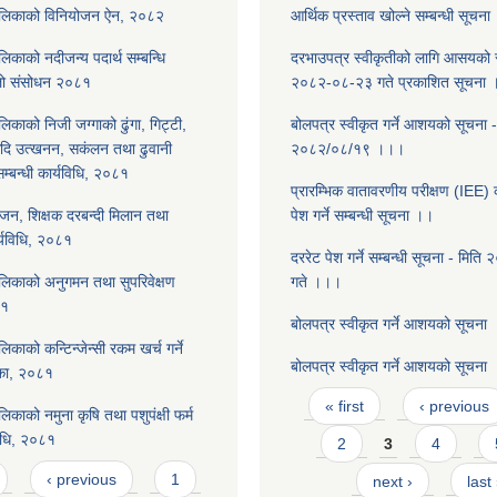
ालिकाको विनियोजन ऐन, २०८२
आर्थिक प्रस्ताव खोल्ने सम्बन्धी सूचन
िकाको नदीजन्य पदार्थ सम्बन्धि
दरभाउपत्र स्वीकृतीको लागि आसयको स
िलो संसोधन २०८१
२०८२-०८-२३ गते प्रकाशित सूचना
िकाको निजी जग्गाको ढुंगा, गिट्टी,
बोलपत्र स्वीकृत गर्ने आशयको सूचना -
आदि उत्खनन, सकंलन तथा ढुवानी
२०८२/०८/१९ ।।।
 सम्बन्धी कार्यविधि, २०८१
प्रारम्भिक वातावरणीय परीक्षण (IEE) क
ोजन, शिक्षक दरबन्दी मिलान तथा
पेश गर्ने सम्बन्धी सूचना ।।
र्यविधि, २०८१
दररेट पेश गर्ने सम्बन्धी सूचना - मित
लिकाको अनुगमन तथा सुपरिवेक्षण
गते ।।।
८१
बोलपत्र स्वीकृत गर्ने आशयको सूचना
िकाको कन्टिन्जेन्सी रकम खर्च गर्ने
बोलपत्र स्वीकृत गर्ने आशयको सूचना
शिका, २०८१
Pages
« first
‹ previous
िकाको नमुना कृषि तथा पशुपंक्षी फर्म
िधि, २०८१
2
3
4
‹ previous
1
next ›
last