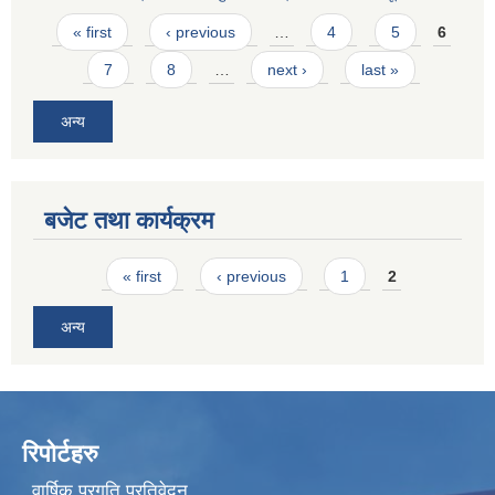
Pages
« first
‹ previous
…
4
5
6
7
8
…
next ›
last »
अन्य
बजेट तथा कार्यक्रम
Pages
« first
‹ previous
1
2
अन्य
रिपोर्टहरु
वार्षिक प्रगति प्रतिवेदन