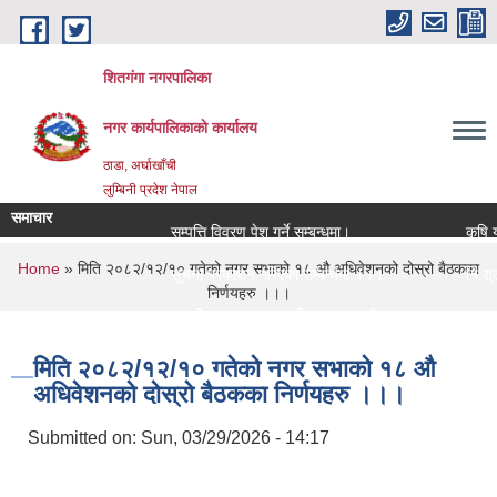
Skip to main content
शितगंगा नगरपालिका
नगर कार्यपालिकाकाे कार्यालय
ठाडा, अर्घाखाँची
लुम्बिनी प्रदेश नेपाल
समाचार
सम्पत्ति विवरण पेश गर्ने सम्बन्धमा।
कृषि यन्
You are here
Home
» मिति २०८२/१२/१० गतेको नगर सभाको १८ औ अधिवेशनको दोस्रो बैठकका
सूचना प्रकाशन गरिएको सम्बन्धमा ।।।
नि:शुल्क
निर्णयहरु ।।।
सामाजिक सुरक्षा भत्ता नविकरण सम्बन्धी सूचना ।।।
राजश्व स
मिति २०८२/१२/१० गतेको नगर सभाको १८ औ
अधिवेशनको दोस्रो बैठकका निर्णयहरु ।।।
Submitted on:
Sun, 03/29/2026 - 14:17