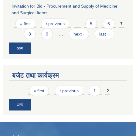
Invitation for Bid - Procurement and Supply of Medicine
and Surgical Items
Pages
« first
‹ previous
…
5
6
7
8
9
…
next ›
last »
अन्य
बजेट तथा कार्यक्रम
Pages
« first
‹ previous
1
2
अन्य