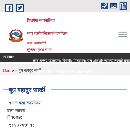
Skip to main content
शितगंगा नगरपालिका
नगर कार्यपालिकाकाे कार्यालय
ठाडा, अर्घाखाँची
लुम्बिनी प्रदेश नेपाल
समाचार
कृषि यन्त्र उपकरण/ विषादी/ भिटामिन/ पशु औषधी/ सामग्रीहरुको बजार 
You are here
Home
» बुध बहादुर सार्की
नि:शुल्क मनोसामाजिक परामर्श सेवा सम्बन्धमा ।।।
राजश्व संकलन कार्य बन्द हुने सम्बन्धी जरुरी सूचना ।।।
बुध बहादुर सार्की
११ नं वडा कार्यालय
वडा सदस्य
Phone:
९८४७२४७११८