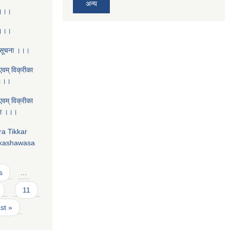
अन्य
 ।।।
 ।।।
 सूचना ।।।
एवम् विक्रीका
 ।।।
एवम् विक्रीका
चना ।।।
ra Tikkar
nkashawasa
s
…
11
ast »