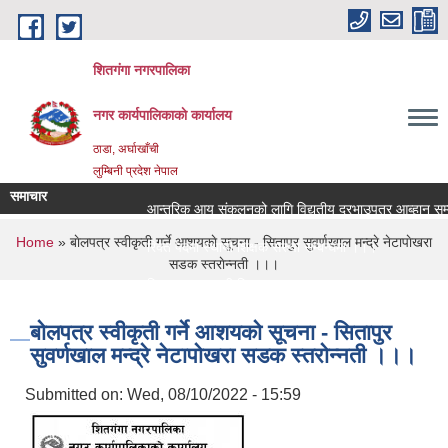
Skip to main content
शितगंगा नगरपालिका
नगर कार्यपालिकाकाे कार्यालय
ठाडा, अर्घाखाँची
लुम्बिनी प्रदेश नेपाल
समाचार
आन्तरिक आय संकलनको लागि विद्युतीय दरभाउपत्र आब्हान सम्बन
You are here
Home
» बाेलपत्र स्वीकृती गर्ने आशयकाे सूचना - सितापुर सुवर्णखाल मन्द्रे नेटापाेखरा
रिक्त पदमा स्थायी शिक्षक सरुवा सम्बन्धमा ।।।
सडक स्तराेन्नती ।।।
रिक्त पदमा स्थायी शिक्षक सरुवा सम्बन्धमा ।।।
बाेलपत्र स्वीकृती गर्ने आशयकाे सूचना - सितापुर
सुवर्णखाल मन्द्रे नेटापाेखरा सडक स्तराेन्नती ।।।
Submitted on:
Wed, 08/10/2022 - 15:59