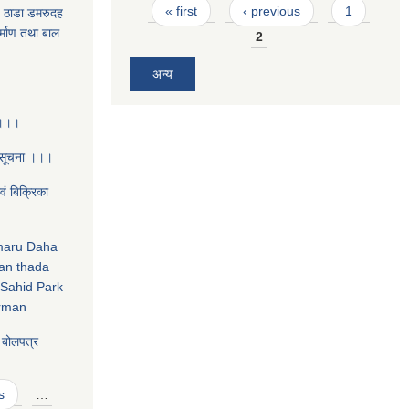
Pages
« first
‹ previous
1
- ठाडा डमरुदह
िर्माण तथा बाल
2
अन्य
 ।।।
 सूचना ।।।
‌ं बिक्रिका
amaru Daha
an thada
Sahid Park
irman
य बोलपत्र
s
…