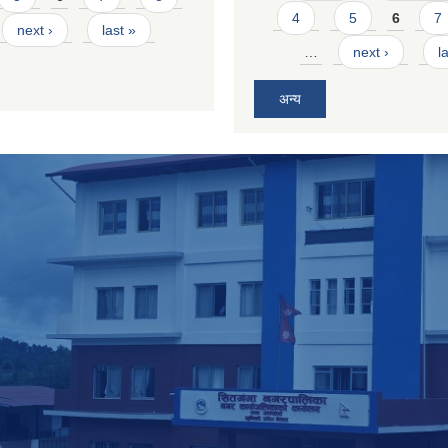
4
5
6
7
next ›
last »
…
next ›
l
अन्य