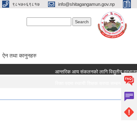
९८५७०६९८१७
info@shitagangamun.gov.np
Search form
Search
ऐन तथा कानुनहरु
आन्तरिक आय संकलनको लागि विद्युतीय दरभाउपत्र 
रिक्त पदमा स्थायी शिक्षक सरुवा सम्बन्धमा ।।।
रिक्त पदमा स्थायी शिक्षक सरुवा सम्बन्धमा ।।।