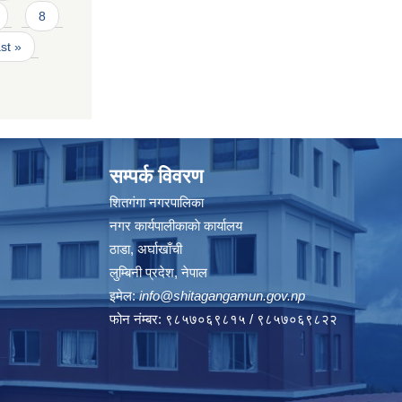
8
ast »
सम्पर्क विवरण
शितगंगा नगरपालिका
नगर कार्यपालीकाकाे कार्यालय
ठाडा, अर्घाखाँची
लुम्बिनी प्रदेश, नेपाल
इमेल:
info@shitagangamun.gov.np
फोन नंम्बर: ९८५७०६९८१५ / ९८५७०६९८२२