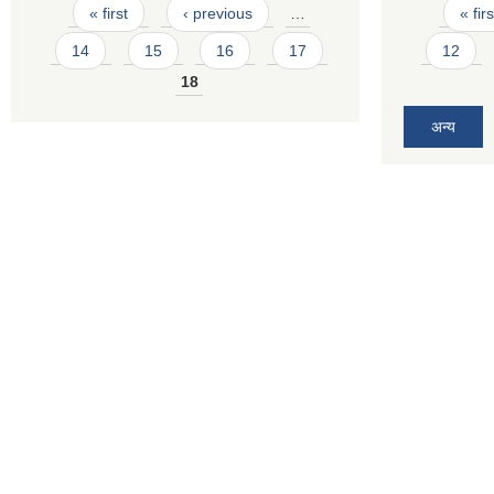
Pages
Pages
« first
‹ previous
…
« firs
14
15
16
17
12
18
अन्य