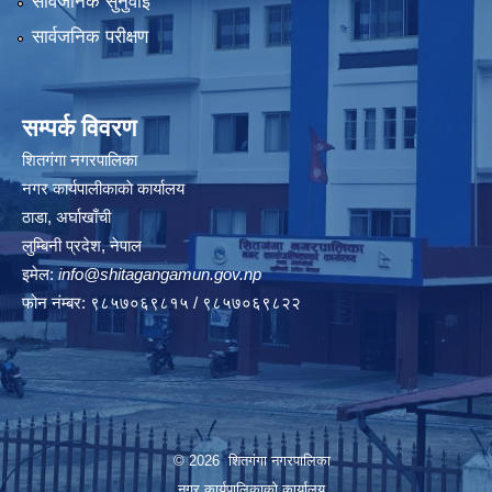
सार्वजनिक सुनुवाई
सार्वजनिक परीक्षण
सम्पर्क विवरण
शितगंगा नगरपालिका
नगर कार्यपालीकाकाे कार्यालय
ठाडा, अर्घाखाँची
लुम्बिनी प्रदेश, नेपाल
इमेल:
info@shitagangamun.gov.np
फोन नंम्बर: ९८५७०६९८१५ / ९८५७०६९८२२
© 2026 शितगंगा नगरपालिका
नगर कार्यपालिकाकाे कार्यालय