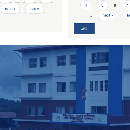
4
5
6
7
next ›
last »
…
next ›
l
अन्य