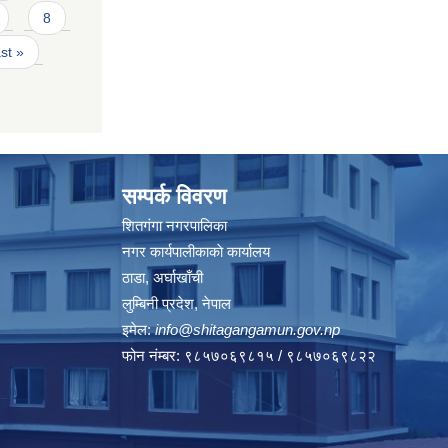
8
ast »
सम्पर्क विवरण
शितगंगा नगरपालिका
नगर कार्यपालीकाकाे कार्यालय
ठाडा, अर्घाखाँची
लुम्बिनी प्रदेश, नेपाल
इमेल:
info@shitagangamun.gov.np
फोन नंम्बर: ९८५७०६९८१५ / ९८५७०६९८२२