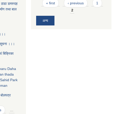
Pages
« first
‹ previous
1
- ठाडा डमरुदह
िर्माण तथा बाल
2
अन्य
 ।।।
 सूचना ।।।
‌ं बिक्रिका
amaru Daha
an thada
Sahid Park
irman
य बोलपत्र
s
…