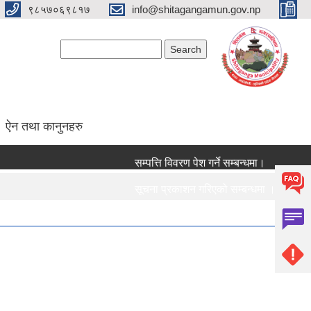
९८५७०६९८१७
info@shitagangamun.gov.np
Search form
Search
ऐन तथा कानुनहरु
सम्पत्ति विवरण पेश गर्ने सम्बन्धमा।
सूचना प्रकाशन गरिएको सम्बन्धमा ।।।
सामाजिक सुरक्षा भत्ता नविकरण सम्बन्धी सूचना 