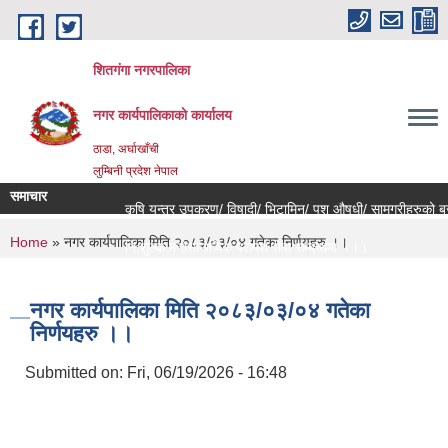
Skip to main content
शितगंगा नगरपालिका
नगर कार्यपालिकाकाे कार्यालय
ठाडा, अर्घाखाँची
लुम्बिनी प्रदेश नेपाल
समाचार
कृषि यन्त्र उपकरण/ विषादी/ भिटामिन/ पशु औषधी/ सामग्रीहरुको बजार
You are here
Home
» नगर कार्यपालिका मिति २०८३/०३/०४ गतेका निर्णयहरु ।।
नि:शुल्क मनोसामाजिक परामर्श सेवा सम्बन्धमा ।।।
राजश्व संकलन कार्य बन्द हुने सम्बन्धी जरुरी सूचना ।।।
नगर कार्यपालिका मिति २०८३/०३/०४ गतेका
निर्णयहरु ।।
Submitted on:
Fri, 06/19/2026 - 16:48