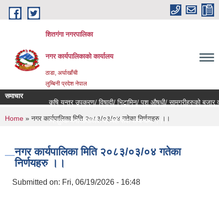
Skip to main content
शितगंगा नगरपालिका
नगर कार्यपालिकाकाे कार्यालय
ठाडा, अर्घाखाँची
लुम्बिनी प्रदेश नेपाल
समाचार
कृषि यन्त्र उपकरण/ विषादी/ भिटामिन/ पशु औषधी/ सामग्रीहरुको बजार दरर
You are here
Home
» नगर कार्यपालिका मिति २०८३/०३/०४ गतेका निर्णयहरु ।।
नि:शुल्क मनोसामाजिक परामर्श सेवा सम्बन्धमा ।।।
राजश्व संकलन कार्य बन्द हुने सम्बन्धी जरुरी सूचना ।।।
नगर कार्यपालिका मिति २०८३/०३/०४ गतेका
निर्णयहरु ।।
Submitted on:
Fri, 06/19/2026 - 16:48