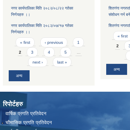
नगर कार्यपालिका मिति २०८२/०८/२२ गतेका
शितगंगा नगरप
निर्णयहरु ।।
संशोधन गर्न ब
नगर कार्यपालिका मिति २०८२/०७/१७ गतेका
शितगंगा नगरप
निर्णयहरु ।।
Pages
« first
Pages
« first
‹ previous
1
2
2
3
4
5
…
next ›
last »
अन्य
अन्य
रिपोर्टहरु
वार्षिक प्रगति प्रतिवेदन
चौमासिक प्रगति प्रतिवेदन