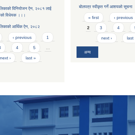
बोलपत्र स्वीकृत गर्ने आशयको सूचना
ालिकाको विनियोजन ऐन, २०८१ लाई
Pages
नेको विधेयक ।।।
« first
‹ previous
ालिकाको आर्थिक ऐन, २०८२
2
3
4
‹ previous
1
next ›
last
3
4
5
…
अन्य
next ›
last »