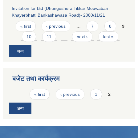
Invitation for Bid (Dhungeshera Tikkar Mouwabari
Khayerbhatti Bankashawasa Road)- 2080/11/21
Pages
« first
‹ previous
…
7
8
9
10
11
…
next ›
last »
अन्य
बजेट तथा कार्यक्रम
Pages
« first
‹ previous
1
2
अन्य