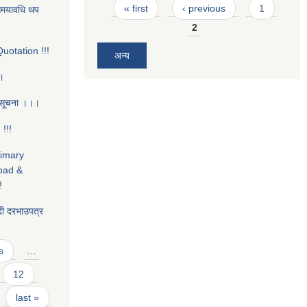
Pages
« first
‹ previous
1
ो समयावधि थप
2
uotation !!!
अन्य
।।
 सूचना ।।।
!!!
rimary
oad &
!
ी दरभाउपत्र
s
…
12
last »