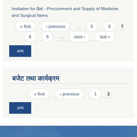
Invitation for Bid - Procurement and Supply of Medicine
and Surgical Items
Pages
« first
‹ previous
…
5
6
7
8
9
…
next ›
last »
अन्य
बजेट तथा कार्यक्रम
Pages
« first
‹ previous
1
2
अन्य