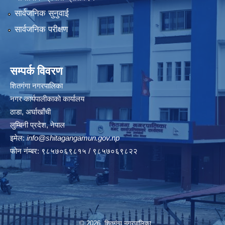
सार्वजनिक सुनुवाई
सार्वजनिक परीक्षण
सम्पर्क विवरण
शितगंगा नगरपालिका
नगर कार्यपालीकाकाे कार्यालय
ठाडा, अर्घाखाँची
लुम्बिनी प्रदेश, नेपाल
इमेल:
info@shitagangamun.gov.np
फोन नंम्बर: ९८५७०६९८१५ / ९८५७०६९८२२
© 2026 शितगंगा नगरपालिका