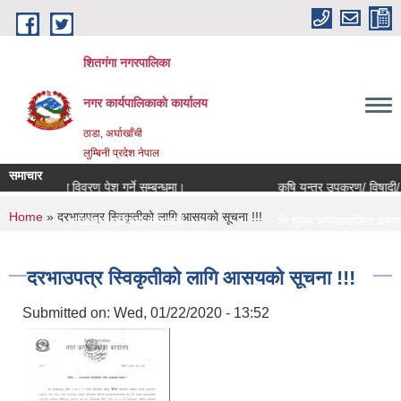
Skip to main content
शितगंगा नगरपालिका
नगर कार्यपालिकाकाे कार्यालय
ठाडा, अर्घाखाँची
लुम्बिनी प्रदेश नेपाल
समाचार
सम्पत्ति विवरण पेश गर्ने सम्बन्धमा।
कृषि यन्त्र उपकरण/ विषादी/ भ
You are here
Home
» दरभाउपत्र स्विकृतीकाे लागि आसयकाे सूचना !!!
सूचना प्रकाशन गरिएको सम्बन्धमा ।।।
नि:शुल्क मनोसामाजिक परामर्श 
सामाजिक सुरक्षा भत्ता नविकरण सम्बन्धी सूचना ।।।
राजश्व संकलन कार्य बन्द हुने 
दरभाउपत्र स्विकृतीकाे लागि आसयकाे सूचना !!!
Submitted on:
Wed, 01/22/2020 - 13:52