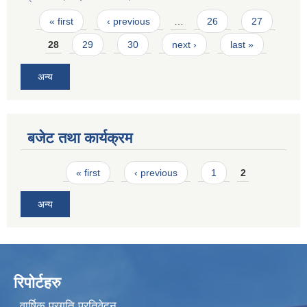
Pages
« first
‹ previous
…
26
27
28
29
30
next ›
last »
अन्य
बजेट तथा कार्यक्रम
Pages
« first
‹ previous
1
2
अन्य
रिपोर्टहरु
वार्षिक प्रगति प्रतिवेदन