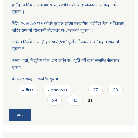
हार्इटप जिप र पिकअप खरिद सम्बन्धि सिलबन्दी बाेलपत्र अाब्हानकाे
सूचना ।
मितिः २०७५/०४/२१ गतेकाे वुटवल टुडेमा प्रकाशित हार्डटिप जिप र पिकअप
खरिद सम्बन्धी सिलबन्दी बाेलपत्र अाव्हानकाे सूचना ।
विभिन्न निर्माण सामाग्रीहरु खरिद/अापूर्ति गर्ने कार्यकाे अाव्हान सम्बन्धी
सूचना !!!
जस्ता पाता, बिद्युतिय पाेल, तार जालि अापूर्ति गर्ने कार्य सम्बन्धि बाेलपत्र
सूचना
बोलपत्र आब्हान सम्बन्धि सूचना
Pages
« first
‹ previous
…
27
28
29
30
31
अन्य