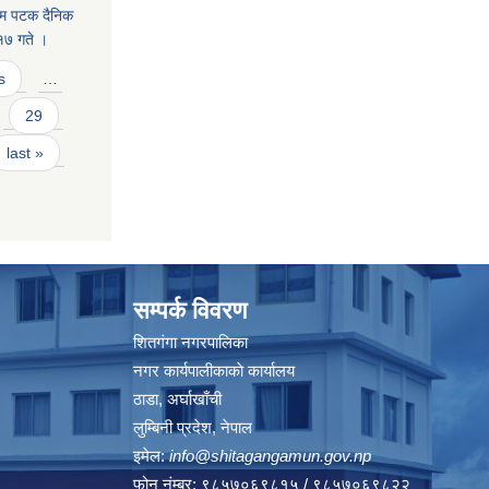
रथम पटक दैनिक
१७ गते ।
s
…
29
last »
सम्पर्क विवरण
शितगंगा नगरपालिका
नगर कार्यपालीकाकाे कार्यालय
ठाडा, अर्घाखाँची
लुम्बिनी प्रदेश, नेपाल
इमेल:
info@shitagangamun.gov.np
फोन नंम्बर: ९८५७०६९८१५ / ९८५७०६९८२२