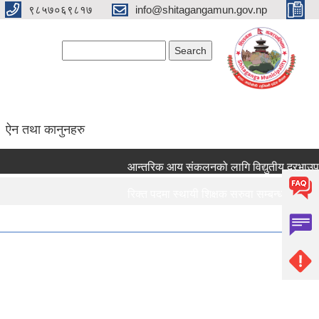
९८५७०६९८१७
info@shitagangamun.gov.np
Search form
Search
ऐन तथा कानुनहरु
आन्तरिक आय संकलनको लागि विद्युतीय दरभाउपत्र 
रिक्त पदमा स्थायी शिक्षक सरुवा सम्बन्धमा ।।।
रिक्त पदमा स्थायी शिक्षक सरुवा सम्बन्धमा ।।।