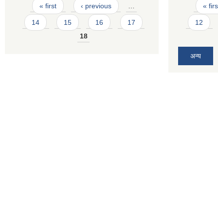
Pages
Pages
« first
‹ previous
…
« firs
14
15
16
17
12
18
अन्य