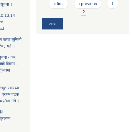
Pages
« first
‹ previous
1
े सूचना ।
2
,10,13,14
re
अन्य
ad
थम पटक लुम्बिनी
/०३ गते ।
सुचना - कर,
ाकाे विवरण -
्रिकामा
भूत स्वास्थ्य
ि - प्रथम पटक
/०२/०४ गते ।
िति
्रिकामा