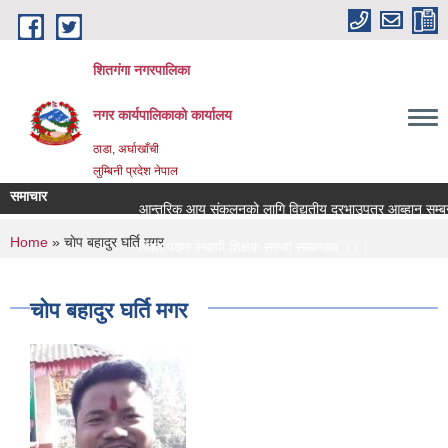
Skip to main content
शितगंगा नगरपालिका
नगर कार्यपालिकाकाे कार्यालय
ठाडा, अर्घाखाँची
लुम्बिनी प्रदेश नेपाल
समाचार
आन्तरिक आय संकलनको लागि विद्युतीय दरभाउपत्र आब्हान सम्बन्
You are here
Home
» चाेप बहादुर घर्ति मगर
रिक्त पदमा स्थायी शिक्षक सरुवा सम्बन्धमा ।।।
रिक्त पदमा स्थायी शिक्षक सरुवा सम्बन्धमा ।।।
चाेप बहादुर घर्ति मगर