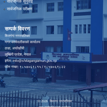
सार्वजनिक सुनुवाई
सार्वजनिक परीक्षण
सम्पर्क विवरण
शितगंगा नगरपालिका
नगर कार्यपालीकाकाे कार्यालय
ठाडा, अर्घाखाँची
लुम्बिनी प्रदेश, नेपाल
इमेल:
info@shitagangamun.gov.np
फोन नंम्बर: ९८५७०६९८१५ / ९८५७०६९८२२
© 2026 शितगंगा नगरपालिका