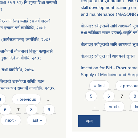
Request for Quotation - Hire a
क्षा ११ र १२) नि:शुल्क शिक्षा सम्बन्धी
skill development training on
७९
and maintenance (MASONR
 जेष्ठ नागरिकहरुलाई ८४ वर्ष गाठको
बोलपत्र स्वीकृतको लागि आशयको सू
ान प्रदान गर्ने कार्यविधि, २०७९
तथा सर्जिकल समान सप्लाई/आपूर्ति गर्ने
(कार्यसञ्चालन) कार्यविधि, २०७९
बोलपत्र स्वीकृतको लागि आशयको सू
ट खानेपानी योजनाको विद्युत महशुलको
बोलपत्र स्वीकृत गर्ने आशयको सूचना
ुदान दिने कार्यविधि, २०७८
Invitation for Bid - Procurem
ड तथा कार्यविधि, २०७८
Supply of Medicine and Surgi
लिकाको उपभोक्ता समिति गठन,
Pages
« first
‹ previou
्यवस्थापन सम्बन्धी कार्यविधि, २०७५
5
6
7
8
t
‹ previous
…
…
next ›
l
6
7
8
9
next ›
last »
अन्य