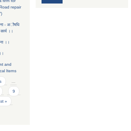
 firm for
 Road repair
Y)
चना - ‌अौषधि
 कार्य ।।
चना ।।
 ।।
ent and
cal Items
s
…
9
ast »