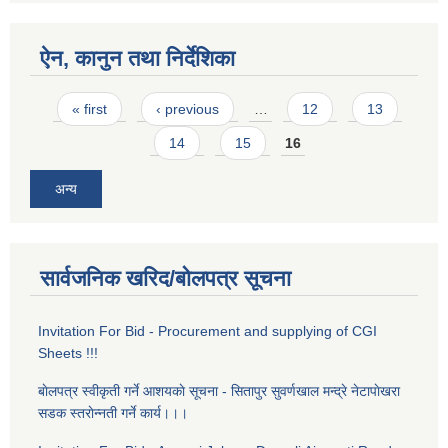
ऐन, कानुन तथा निर्देशिका
Pages
« first
‹ previous
…
12
13
14
15
16
अन्य
सार्वजनिक खरिद/बोलपत्र सूचना
Invitation For Bid - Procurement and supplying of CGI
Sheets !!!
बाेलपत्र स्वीकृती गर्ने आशयकाे सूचना - सितापुर सुवर्णखाल मन्द्रे नेटापाेखरा
सडक स्तराेन्नती गर्ने कार्य।।।