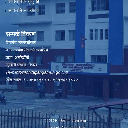
सार्वजनिक सुनुवाई
सार्वजनिक परीक्षण
सम्पर्क विवरण
शितगंगा नगरपालिका
नगर कार्यपालीकाकाे कार्यालय
ठाडा, अर्घाखाँची
लुम्बिनी प्रदेश, नेपाल
इमेल:
info@shitagangamun.gov.np
फोन नंम्बर: ९८५७०६९८१५ / ९८५७०६९८२२
© 2026 शितगंगा नगरपालिका