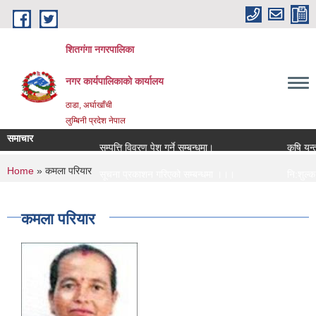
Skip to main content
शितगंगा नगरपालिका
नगर कार्यपालिकाकाे कार्यालय
ठाडा, अर्घाखाँची
लुम्बिनी प्रदेश नेपाल
समाचार
सम्पत्ति विवरण पेश गर्ने सम्बन्धमा।
कृषि यन्त्
You are here
Home
» कमला परियार
सूचना प्रकाशन गरिएको सम्बन्धमा ।।।
नि:शुल्क म
सामाजिक सुरक्षा भत्ता नविकरण सम्बन्धी सूचना ।।।
राजश्व संक
कमला परियार