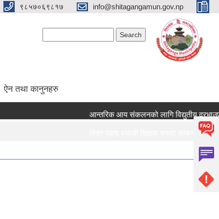
९८५७०६९८१७
info@shitagangamun.gov.np
Search form
Search
ऐन तथा कानुनहरु
आन्तरिक आय संकलनको लागि विद्युतीय दरभाउपत्र 
रिक्त पदमा स्थायी शिक्षक सरुवा सम्बन्धमा ।।।
रिक्त पदमा स्थायी शिक्षक सरुवा सम्बन्धमा ।।।