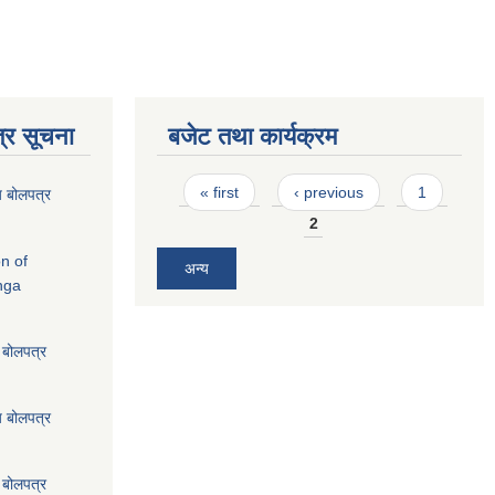
्र सूचना
बजेट तथा कार्यक्रम
Pages
« first
‹ previous
1
य बोलपत्र
2
on of
अन्य
nga
य बोलपत्र
य बोलपत्र
य बोलपत्र