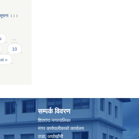
 सूचना ।।।
4
s
…
10
ast »
सम्पर्क विवरण
शितगंगा नगरपालिका
नगर कार्यपालीकाकाे कार्यालय
ठाडा, अर्घाखाँची