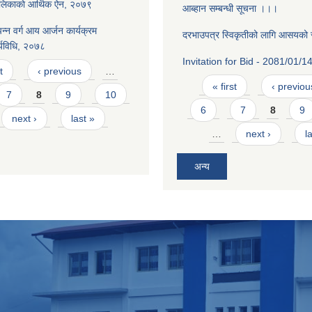
ालिकाकाे आर्थिक ऐन, २०७९
आब्हान सम्बन्धी सूचना ।।।
न्न वर्ग आय आर्जन कार्यक्रम
दरभाउपत्र स्विकृतीको लागि आसयको
र्यविधि, २०७८
Invitation for Bid - 2081/01/1
t
‹ previous
…
Pages
« first
‹ previou
7
8
9
10
6
7
8
9
next ›
last »
…
next ›
l
अन्य