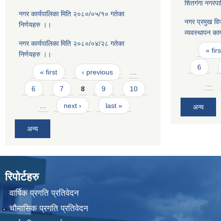
शितगंगा नगरप
नगर कार्यपालिका मिति २०८०/०५/१० गतेका
नगर प्रमुख विप
निर्णयहरु ।।
व्यवस्थापन का
नगर कार्यपालिका मिति २०८०/०४/२८ गतेका
Pages
« firs
निर्णयहरु ।।
Pages
6
« first
‹ previous
…
…
6
7
8
9
10
…
next ›
last »
अन्य
अन्य
रिपोर्टहरु
वार्षिक प्रगति प्रतिवेदन
चौमासिक प्रगति प्रतिवेदन