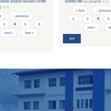
लिकाको अपाङ्गता व्यवस्थापन रणनीति
प्रकाशित मिति २०८२/०४/२९ ।।।
४) ।।।
Pages
« first
‹ previou
t
‹ previous
…
2
3
4
5
3
4
5
6
…
next ›
l
next ›
last »
अन्य