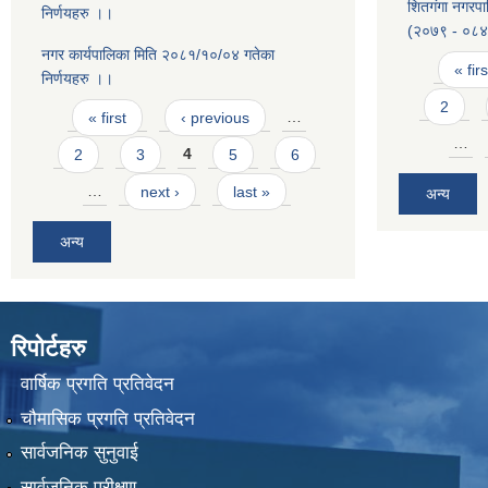
शितगंगा नगरपा
निर्णयहरु ।।
(२०७९ - ०८
नगर कार्यपालिका मिति २०८१/१०/०४ गतेका
Pages
« firs
निर्णयहरु ।।
Pages
2
« first
‹ previous
…
…
2
3
4
5
6
…
next ›
last »
अन्य
अन्य
रिपोर्टहरु
वार्षिक प्रगति प्रतिवेदन
चौमासिक प्रगति प्रतिवेदन
सार्वजनिक सुनुवाई
सार्वजनिक परीक्षण