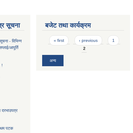
्र सूचना
बजेट तथा कार्यक्रम
Pages
« first
‹ previous
1
ूचना - विभिन्न
्लाई/आपूर्ति
2
अन्य
 !
3
य दरभाउपत्र
प्रथम पटक