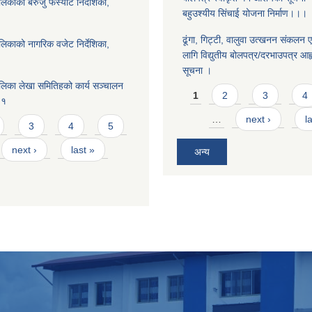
काको बेरुजु फर्स्यौट निर्देशिका,
बहुउश्यीय सिंचाई योजना निर्माण।।।
ढूंगा, गिट्टी, वालुवा उत्खनन संकलन ए
लिकाको नागरिक वजेट निर्देशिका,
लागि विद्युतीय बोलपत्र/दरभाउपत्र आह्व
सूचना ।
लिका लेखा समितिहको कार्य सञ्चालन
Pages
1
2
3
4
८१
…
next ›
l
3
4
5
next ›
last »
अन्य