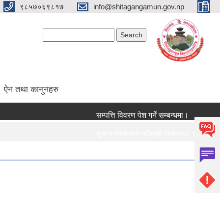
९८५७०६९८१७
info@shitagangamun.gov.np
Search form
Search
ऐन तथा कानुनहरु
सम्पत्ति विवरण पेश गर्ने सम्बन्धमा।
सूचना प्रकाशन गरिएको सम्बन्धमा ।।।
सामाजिक सुरक्षा भत्ता नविकरण सम्बन्धी सूचना