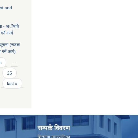
ent and
चना - अाैषधि
्ने कार्य
े सूचना (सडक
र्ने कार्य)
s
…
25
last »
सम्पर्क विवरण
शितगंगा नगरपालिका