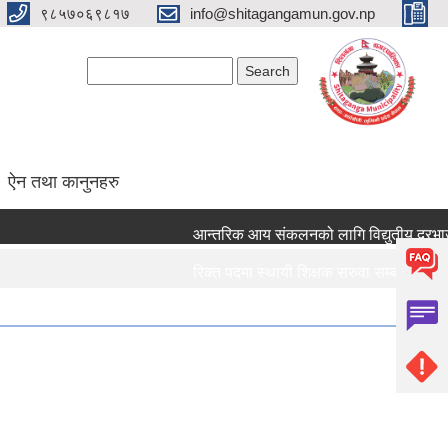
९८५७०६९८१७
info@shitagangamun.gov.np
Search form
Search
ऐन तथा कानुनहरु
आन्तरिक आय संकलनको लागि विद्युतीय दरभाउपत्
रिक्त पदमा स्थायी शिक्षक सरुवा सम्बन्धमा ।।।
रिक्त पदमा स्थायी शिक्षक सरुवा सम्बन्धमा ।।।