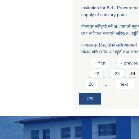
Invitation for Bid - Procurem
supply of sanitary pads
बाेलपत्र स्वीकृती गर्ने अाशयकाे सू
तथा सर्जिकल सामाग्री खरिद/अापूर्ति गर
दरभाउपत्र स्विकृतीकाे लागि आसयका
साेलार वत्ति खरिद अापूर्ति तथा जडान ग
Pages
« first
‹ previou
22
23
24
26
…
next ›
अन्य