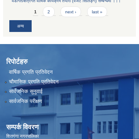
वडागत/क्षेत्रगत वार्षिक कार्यक्रम तयारी (वजेट सिलिङ्ग) सम्बन्धमा ।।।
Pages
1
2
next ›
last »
अन्य
रिपोर्टहरु
वार्षिक प्रगति प्रतिवेदन
चौमासिक प्रगति प्रतिवेदन
सार्वजनिक सुनुवाई
सार्वजनिक परीक्षण
सम्पर्क विवरण
शितगंगा नगरपालिका