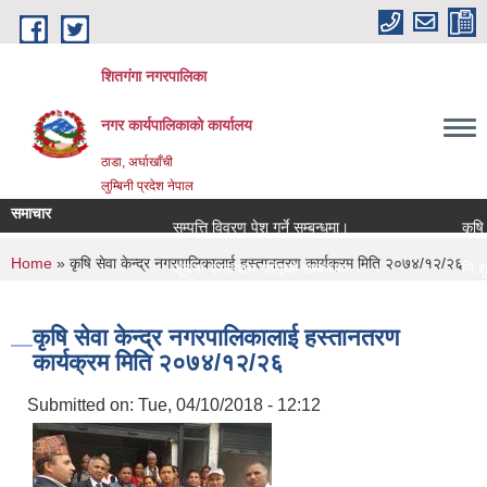
Skip to main content
शितगंगा नगरपालिका
नगर कार्यपालिकाकाे कार्यालय
ठाडा, अर्घाखाँची
लुम्बिनी प्रदेश नेपाल
समाचार
सम्पत्ति विवरण पेश गर्ने सम्बन्धमा।
कृषि य
You are here
Home
» कृषि सेवा केन्द्र नगरपालिकालाई हस्तानतरण कार्यक्रम मिति २०७४/१२/२६
सूचना प्रकाशन गरिएको सम्बन्धमा ।।।
नि:शुल
सामाजिक सुरक्षा भत्ता नविकरण सम्बन्धी सूचना ।।।
राजश्व
कृषि सेवा केन्द्र नगरपालिकालाई हस्तानतरण
कार्यक्रम मिति २०७४/१२/२६
Submitted on:
Tue, 04/10/2018 - 12:12