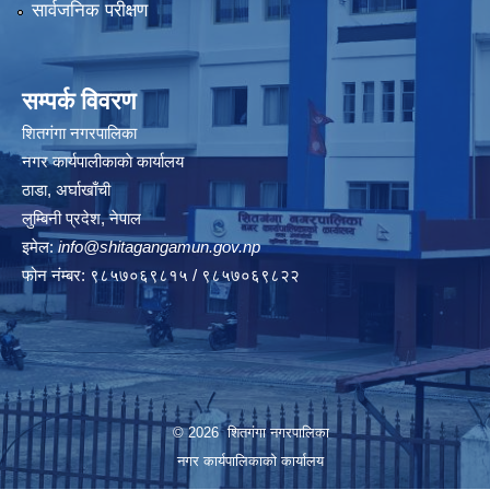
सार्वजनिक परीक्षण
सम्पर्क विवरण
शितगंगा नगरपालिका
नगर कार्यपालीकाकाे कार्यालय
ठाडा, अर्घाखाँची
लुम्बिनी प्रदेश, नेपाल
इमेल:
info@shitagangamun.gov.np
फोन नंम्बर: ९८५७०६९८१५ / ९८५७०६९८२२
© 2026 शितगंगा नगरपालिका
नगर कार्यपालिकाकाे कार्यालय