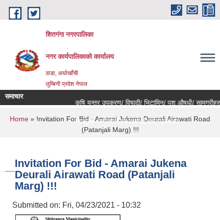
Skip to main content
शितगंगा नगरपालिका
नगर कार्यपालिकाकाे कार्यालय
ठाडा, अर्घाखाँची
लुम्बिनी प्रदेश नेपाल
समाचार
म्बन्धमा।
कृषि यन्त्र उपकरण/ विषादी/ भिटामिन/ पशु औषधी/ सामग्रीहरु
You are here
Home
» Invitation For Bid - Amarai Jukena Deurali Airawati Road
सम्बन्धमा ।।।
नि:शुल्क मनोसामाजिक परामर्श सेवा सम्बन्धमा ।।।
(Patanjali Marg) !!!
नविकरण सम्बन्धी सूचना ।।।
राजश्व संकलन कार्य बन्द हुने सम्बन्धी जरुरी सूचना ।।।
Invitation For Bid - Amarai Jukena
Deurali Airawati Road (Patanjali
Marg) !!!
Submitted on:
Fri, 04/23/2021 - 10:32