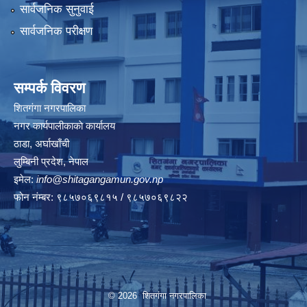
सार्वजनिक सुनुवाई
सार्वजनिक परीक्षण
सम्पर्क विवरण
शितगंगा नगरपालिका
नगर कार्यपालीकाकाे कार्यालय
ठाडा, अर्घाखाँची
लुम्बिनी प्रदेश, नेपाल
इमेल:
info@shitagangamun.gov.np
फोन नंम्बर: ९८५७०६९८१५ / ९८५७०६९८२२
© 2026 शितगंगा नगरपालिका