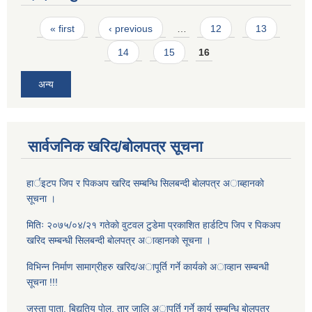
Pages
« first
‹ previous
…
12
13
14
15
16
अन्य
सार्वजनिक खरिद/बोलपत्र सूचना
हार्इटप जिप र पिकअप खरिद सम्बन्धि सिलबन्दी बाेलपत्र अाब्हानकाे
सूचना ।
मितिः २०७५/०४/२१ गतेकाे वुटवल टुडेमा प्रकाशित हार्डटिप जिप र पिकअप
खरिद सम्बन्धी सिलबन्दी बाेलपत्र अाव्हानकाे सूचना ।
विभिन्न निर्माण सामाग्रीहरु खरिद/अापूर्ति गर्ने कार्यकाे अाव्हान सम्बन्धी
सूचना !!!
जस्ता पाता, बिद्युतिय पाेल, तार जालि अापूर्ति गर्ने कार्य सम्बन्धि बाेलपत्र