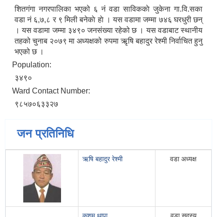
शितगंगा नगरपालिका भएको ६ नं वडा साविककाे जुकेना गा‍‍.वि.सका
वडा न‌ं ६,७,८ र ९ मिली बनेकाे हाे । यस वडामा जम्मा ७४६ घरधुरी छन्
। यस वडामा जम्मा ३४९० जनसंख्या रहेको छ । यस वडाबाट स्थानीय
तहको चुनाब २०७९ मा अध्यक्षको रुपमा ऋृषि बहादुर रेश्मी निर्वाचित हुनु
भएको छ ।
Population:
३४९०
Ward Contact Number:
९८५७०६३३२७
जन प्रतिनिधि
ऋषि बहादुर रेश्मी
वडा अध्यक्ष
कुशुम थापा
वडा सदस्य